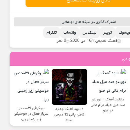
کانال روبیکا سانگستان
اشتراک گذاری در شبکه های اجتماعی
یسوک
تویتر
لینکدین
واتساپ
تلگرام
آهنگ قدیمی
16 می 2020
0 نظر
ادی
دانلود آهنگ از تورنتو
صد میل میاد برام مالی
بیوگرافی ۰۳۱حصن
دانلود آهنگ جدید
تو جلو
سرباز فعال در موسیقی
قاطی پاتی 12 دیجی
زیر زمینی رپ
استاد