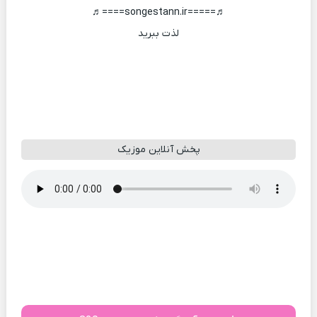
♬=====songestann.ir====♬
لذت ببرید
پخش آنلاین موزیک