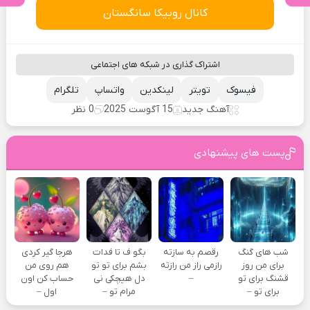
کانال روبیکا سانگستان
اشتراک گذاری در شبکه های اجتماعی
فیسوک
تویتر
لینکدین
واتساپ
تلگرام
آهنگ جدید
15 آگوست 2025
0 نظر
پست های پیشنهادی
شب های گنگ
رقصم به سازته
بگو ف تا فدات
هرجا گیر کردی
برای من روز
رازمی راز من رازته
بشم برای تو تو
هم روی من
قشنگ برای تو
–
دل هیچکی نی
حساب کن اون
برای تو –
مرام تو –
اول –