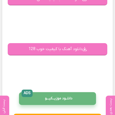
دانلود آهنگ با کیفیت خوب 128
ADS
دانلــود موزیــکیـــو
پست بعدی
پست قبلی