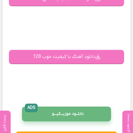
دانلود آهنگ با کیفیت خوب 128
ADS
دانلــود موزیــکیـــو
پست بعدی
پست قبلی