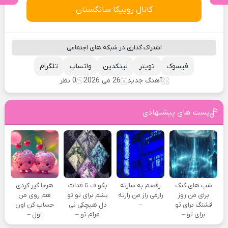
کانال روبیکا سانگستان
اشتراک گذاری در شبکه های اجتماعی
فیسوک
تویتر
لینکدین
واتساپ
تلگرام
آهنگ جدید
26 می 2026
0 نظر
پست های پیشنهادی
شب های گنگ
رقصم به سازته
بگو ف تا فدات
هرجا گیر کردی
برای من روز
رازمی راز من رازته
بشم برای تو تو
هم روی من
قشنگ برای تو
–
دل هیچکی نی
حساب کن اون
برای تو –
مرام تو –
اول –