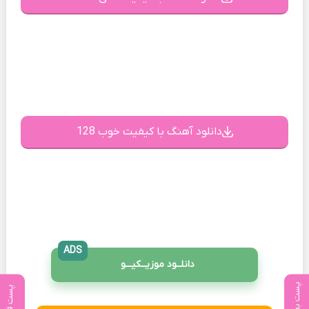
دانلود آهنگ با کیفیت خوب 128
ADS
دانلــود موزیــکیـــو
پست بعدی
پست قبلی