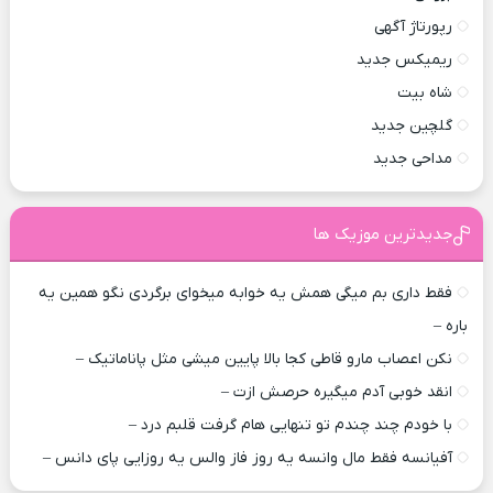
رپورتاژ آگهی
ریمیکس جدید
شاه بیت
گلچین جدید
مداحی جدید
جدیدترین موزیک ها
فقط داری بم میگی همش یه خوابه میخوای برگردی نگو همین یه
باره –
نکن اعصاب مارو قاطی کجا بالا پایین میشی مثل پاناماتیک –
انقد خوبی آدم میگیره حرصش ازت –
با خودم چند چندم تو تنهایی هام گرفت قلبم درد –
آفیانسه فقط مال وانسه یه روز فاز والس یه روزایی پای دانس –