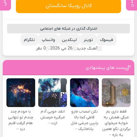
کانال روبیکا سانگستان
اشتراک گذاری در شبکه های اجتماعی
فیسوک
تویتر
لینکدین
واتساپ
تلگرام
آهنگ جدید
26 می 2026
0 نظر
پست های پیشنهادی
فقط داری بم
نکن اعصاب مارو
انقد خوبی آدم
با خودم چند
میگی همش یه
قاطی کجا بالا
میگیره حرصش
چندم تو تنهایی
خوابه میخوای
پایین میشی مثل
ازت –
هام گرفت قلبم
برگردی نگو همین
پاناماتیک –
درد –
یه باره –