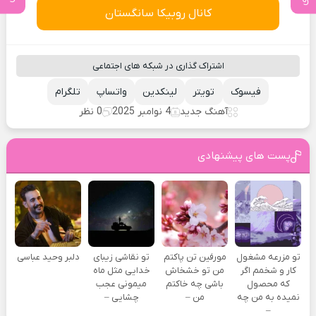
کانال روبیکا سانگستان
اشتراک گذاری در شبکه های اجتماعی
فیسوک
تویتر
لینکدین
واتساپ
تلگرام
آهنگ جدید
4 نوامبر 2025
0 نظر
پست های پیشنهادی
تو مزرعه مشغول
مورفین تن پاکتم
تو نقاشی زیبای
دلبر وحید عباسی
کار و شخمم اگر
من تو خشخاش
خدایی مثل ماه
که محصول
باشی چه خاکتم
میمونی عجب
نمیده به من چه
من –
چشایی –
–