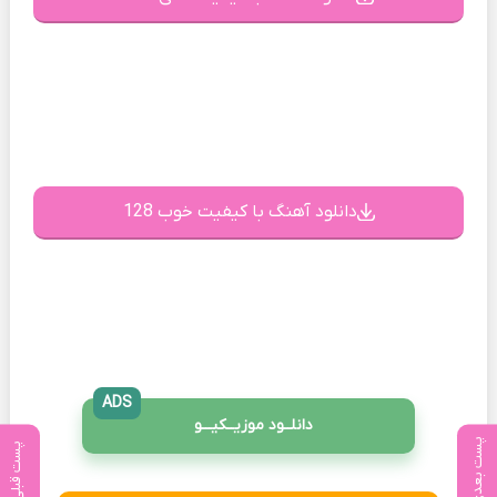
دانلود آهنگ با کیفیت خوب 128
ADS
دانلــود موزیــکیـــو
پست بعدی
پست قبلی