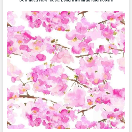
Download New Music
Eshghi Mimirad Khamooshi