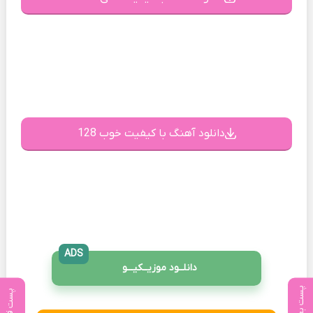
دانلود آهنگ با کیفیت خوب 128
ADS
دانلــود موزیــکیـــو
پست بعدی
پست قبلی