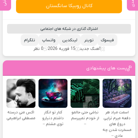
کانال روبیکا سانگستان
اشتراک گذاری در شبکه های اجتماعی
فیسوک
تویتر
لینکدین
واتساپ
تلگرام
آهنگ جدید
15 فوریه 2026
0 نظر
پست های پیشنهادی
اسمت میاد هر
نباشی حتی حالمو
کنار تو انگار
اکس منی درسته
دفعه میرم تراپی
از خودم نمیپرسم
داشتم دنیارو
مصطفی ابراهیمی
دروغ‌ های
–
توی مشتم –
مسخرت شدن چه
عادی –