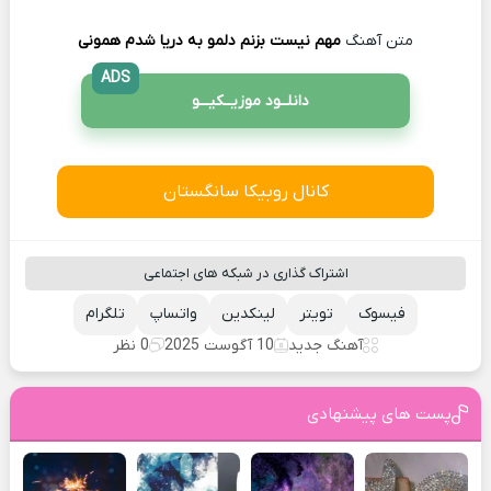
متن آهنگ
مهم نیست بزنم دلمو به دریا شدم همونی
ADS
دانلــود موزیــکیـــو
کانال روبیکا سانگستان
اشتراک گذاری در شبکه های اجتماعی
فیسوک
تویتر
لینکدین
واتساپ
تلگرام
آهنگ جدید
10 آگوست 2025
0 نظر
پست های پیشنهادی