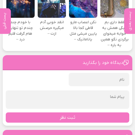
پست بعدی
پست قبلی
فقط داری بم
نکن اعصاب مارو
انقد خوبی آدم
با خودم چند
میگی همش یه
قاطی کجا بالا
میگیره حرصش
چندم تو تنهایی
خوابه میخوای
پایین میشی مثل
ازت –
هام گرفت قلبم
برگردی نگو همین
پاناماتیک –
درد –
یه باره –
دیدگاه خود را بگذارید
ثبت نظر