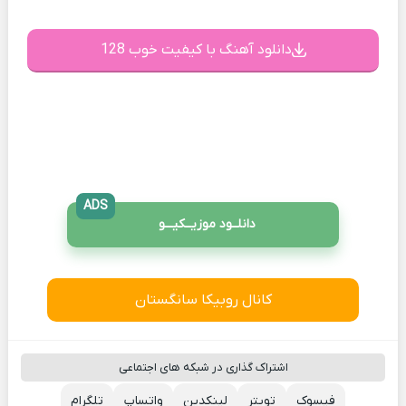
دانلود آهنگ با کیفیت خوب 128
ADS
دانلــود موزیــکیـــو
کانال روبیکا سانگستان
اشتراک گذاری در شبکه های اجتماعی
فیسوک
تویتر
لینکدین
واتساپ
تلگرام