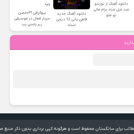
دانلود آهنگ از تورنتو
صد میل میاد برام مالی
بیوگرافی ۰۳۱حصن
دانلود آهنگ جدید
تو جلو
سرباز فعال در موسیقی
قاطی پاتی 12 دیجی
زیر زمینی رپ
استاد
ذارید
الب برای سانگستان محفوظ است و هرگونه کپی برداری بدون ذکر منبع مم