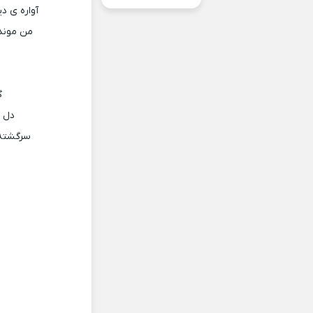
آواره ی د
من موند
گ
دل ک
سرگشته 
ر