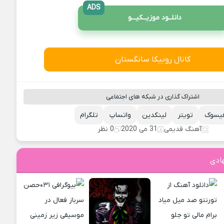
ADS
دانلــود موزیــکیـــو
کانال روبیکا سانگستان
اشتراک گذاری در شبکه های اجتماعی
یسوک
تویتر
لینکدین
واتساپ
تلگرام
آهنگ قدیمی
31 می 2020
0 نظر
ادی