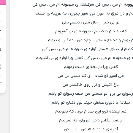
یوونه ام من ، بس کن سرگشته ی میخونه ام من ، بس کن
م و دل غرق به خون توو شهر جنون ، یه غریبه ی خستم
تو بی خبر از حال منی ، دستم نزنی
۲
که یه جام شکستم ، دیوونه ی بی آشیونم
ریونم و محتاج مستی بیچاره من ، غمگین و تنهام
و
ندم از دنیای هستی آواره ی دیوونه ام من ، بس کن
ی میخونه ام من ، بس کن گفتی چرا آواره ی بی آشیونم
(
گفتی چرا بازیچه ی دست زمونم
من اسیر تو شدم ، ای که بستی تن من
آ
داغ آتیش و نزار روی خاکستر من
سوای بی پروا تو هستی من حیف رسوای تو باشم
بیگانه با دنیای عشقی حیف توو دنیای تو باشم
غم اینقده توو این صدام بود ، که نخوندم
اونقدر عذابم دادی ای وای که نموندم
آواره ی دیوونه ام من ، بس کن