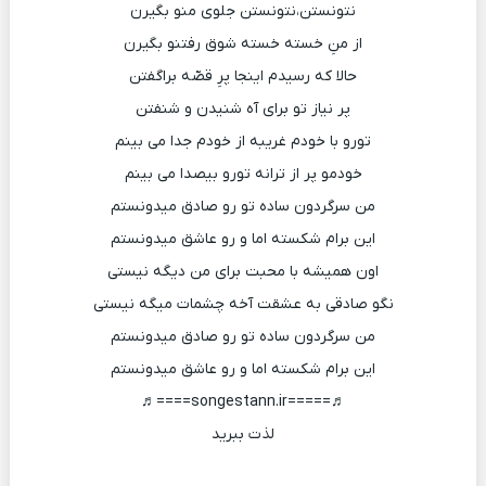
نتونستن،نتونستن جلوی منو بگیرن
از منِ خسته خسته شوق رفتنو بگیرن
حالا که رسیدم اینجا پرِ قصّه براگفتن
پر نیاز تو برای آه شنیدن و شنفتن
تورو با خودم غریبه از خودم جدا می بینم
خودمو پر از ترانه تورو بیصدا می بینم
من سرگردون ساده تو رو صادق میدونستم
این برام شکسته اما و رو عاشق میدونستم
اون همیشه با محبت برای من دیگه نیستی
نگو صادقی به عشقت آخه چشمات میگه نیستی
من سرگردون ساده تو رو صادق میدونستم
این برام شکسته اما و رو عاشق میدونستم
♬=====songestann.ir====♬
لذت ببرید