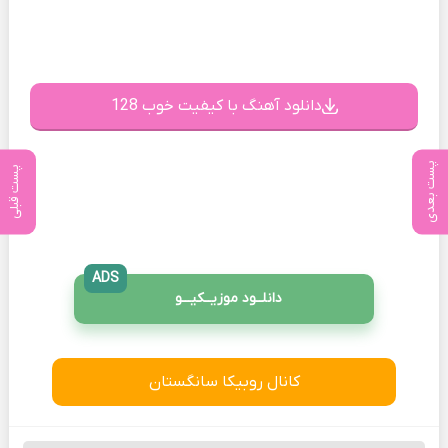
دانلود آهنگ با کیفیت خوب 128
پست بعدی
پست قبلی
ADS
دانلــود موزیــکیـــو
کانال روبیکا سانگستان