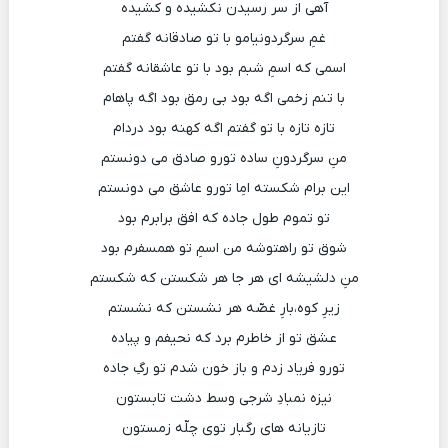
آهی از سر رسیدن نکشیده و کشیده
غمِ سرگردونیامو با تو صادقانه گفتم
اسمی که اسمِ شبم بود با تو عاشقانه گفتم
با تنم زخمی اگه بود بی رمق بود اگه پاهام
تازه تازه با تو گفتم اگه کهنه بود دردام
منِ سرگردونِ ساده تورو صادق می دونستم
این برام شکسته امِا تورو عاشق می دونستم
تو تموم طول جاده که افق برابرم بود
شوق تو راهتوشه من اسمِ تو همسفرم بود
منِ دلشیشه ای هر جا هر شکستن که شکستم
زیرِ کوه،بارِ غصّه هر نشستن که نشستم
عشق تو از خاطرم برد که نحیفم و پیاده
تورو فریاد زدم و باز خون شدم تو رگِ جاده
نیزه نمبادِ شرجی وسط دشت تابستون
تازیانه های رگبار توی چلّه زمستون