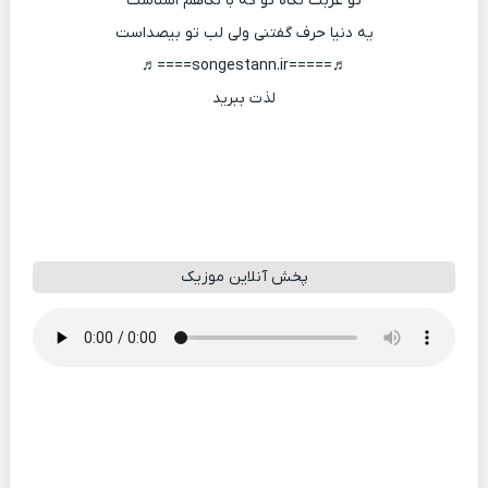
تو غربت نگاه تو که با نگاهم اشناست
یه دنیا حرف گفتنی ولی لب تو بیصداست
♬=====songestann.ir====♬
لذت ببرید
پخش آنلاین موزیک