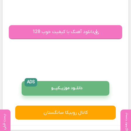
دانلود آهنگ با کیفیت خوب 128
ADS
دانلــود موزیــکیـــو
کانال روبیکا سانگستان
پست بعدی
پست قبلی