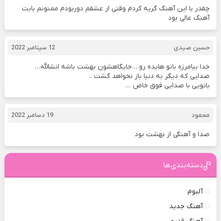
چقدر با این آهنگ گریه کردم وقتی از عشقم دوربودم ممنونم بابت
آهنگ عالی بود
حسین صیدی
12 سپتامبر 2022
خدا بیامرزه بانو هایده رو …جایگاهشون بهشت باشه انشالله…
صدایی که دیگر به دنیا باز نخواهد گشت ..
بانویی با صدایی فوق خاص …
محمود
19 دسامبر 2022
صدا و آهنگی از بهشت بود
دسته‌بندی‌ها
آلبوم
آهنگ جدید