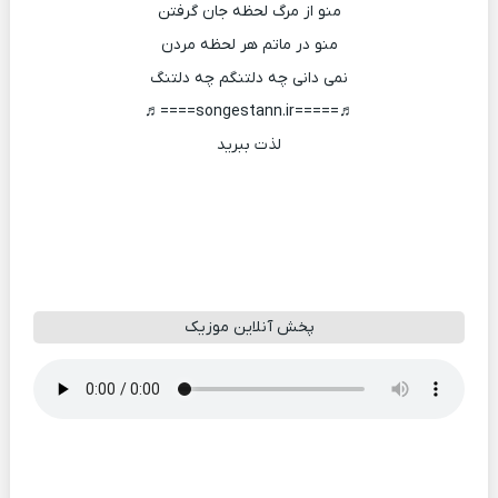
منو از مرگ لحظه جان گرفتن
منو در ماتم هر لحظه مردن
نمی دانی چه دلتنگم چه دلتنگ
♬=====songestann.ir====♬
لذت ببرید
پخش آنلاین موزیک