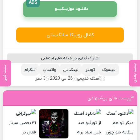
ADS
دانلــود موزیــکیـــو
کانال روبیکا سانگستان
اشتراک گذاری در شبکه های اجتماعی
پست بعدی
پست قبلی
فیسوک
تویتر
لینکدین
واتساپ
تلگرام
آهنگ قدیمی
26 می 2020
3 نظر
پست های پیشنهادی