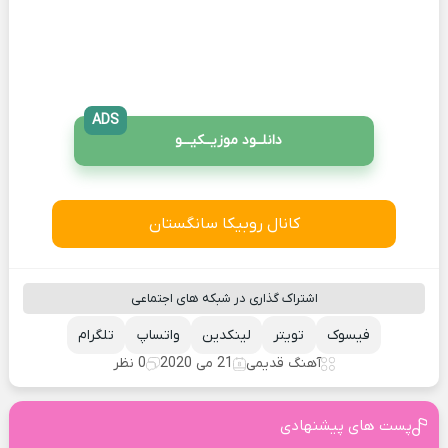
ADS
دانلــود موزیــکیـــو
کانال روبیکا سانگستان
اشتراک گذاری در شبکه های اجتماعی
فیسوک
تویتر
لینکدین
واتساپ
تلگرام
آهنگ قدیمی
21 می 2020
0 نظر
پست های پیشنهادی