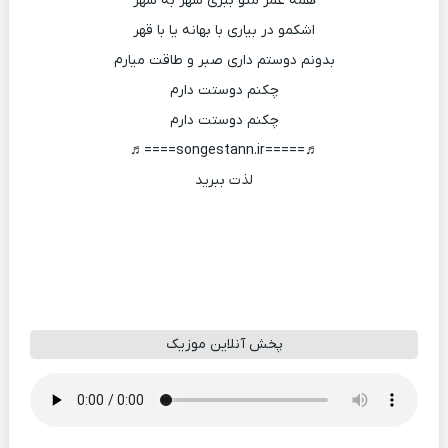
همه عمر منو ببری شهر به شهر
اشکمو در بیاری با بهانه یا با قهر
بدونم دوستم داری صبر و طاقت میارم
چکنم دوستت دارم
چکنم دوستت دارم
♬=====songestann.ir====♬
لذت ببرید
پخش آنلاین موزیک