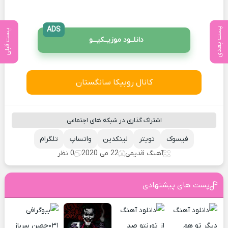
ADS
پست بعدی
پست قبلی
دانلــود موزیــکیـــو
کانال روبیکا سانگستان
اشتراک گذاری در شبکه های اجتماعی
فیسوک
تویتر
لینکدین
واتساپ
تلگرام
آهنگ قدیمی
22 می 2020
0 نظر
پست های پیشنهادی