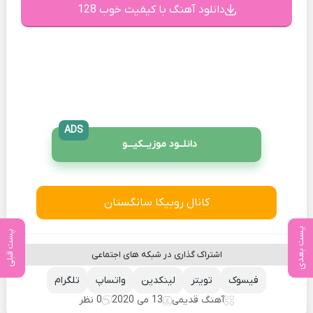
دانلود آهنگ با کیفیت خوب 128
ADS
دانلــود موزیــکیـــو
کانال روبیکا سانگستان
پست بعدی
پست قبلی
اشتراک گذاری در شبکه های اجتماعی
فیسوک
تویتر
لینکدین
واتساپ
تلگرام
آهنگ قدیمی
13 می 2020
0 نظر