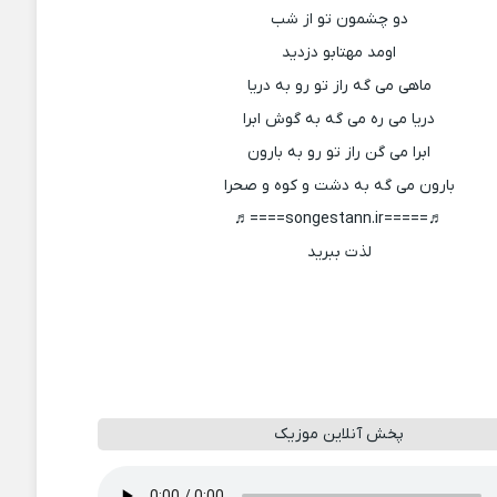
دو چشمون تو از شب
اومد مهتابو دزدید
ماهی می گه راز تو رو به دریا
دریا می ره می گه به گوش ابرا
ابرا می گن راز تو رو به بارون
بارون می گه به دشت و کوه و صحرا
♬=====songestann.ir====♬
لذت ببرید
پخش آنلاین موزیک