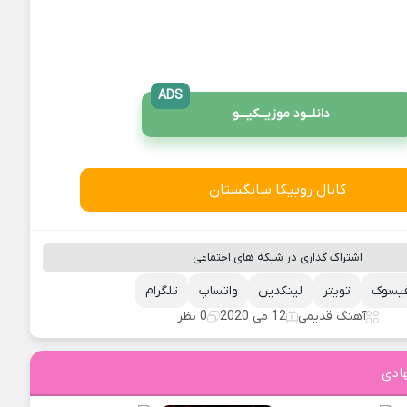
ADS
دانلــود موزیــکیـــو
کانال روبیکا سانگستان
اشتراک گذاری در شبکه های اجتماعی
یسوک
تویتر
لینکدین
واتساپ
تلگرام
آهنگ قدیمی
12 می 2020
0 نظر
ادی