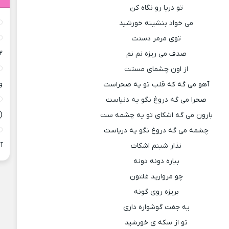
تو دریا رو نگاه کن
می خواد بنشینه خورشید
توی مرمر دستت
۲
صدف می ریزه نم نم
از اون چشمای مستت
و
آهو می گه که قلب تو یه صحراست
صحرا می گه دروغ نگو یه دنیاست
(
بارون می گه اشکای تو یه چشمه ست
چشمه می گه دروغ نگو یه دریاست
آ
نذار شبنم اشکات
بباره دونه دونه
چو مروارید غلتون
بریزه روی گونه
یه جفت گوشواره داری
تو از سکه ی خورشید