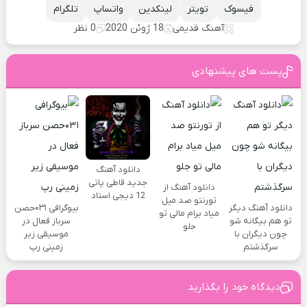
فیسوک
تویتر
لینکدین
واتساپ
تلگرام
آهنگ قدیمی
18 ژوئن 2020
0 نظر
پست های پیشنهادی
دانلود آهنگ
جدید قاطی پاتی
دانلود آهنگ از
12 دیجی استاد
تورنتو صد میل
دانلود آهنگ دیگر
بیوگرافی ۰۳۱حصن
میاد برام مالی تو
تو هم بیگانه شو
سرباز فعال در
جلو
چون دیگران با
موسیقی زیر
سرگذشتم
زمینی رپ
دیدگاه خود را بگذارید