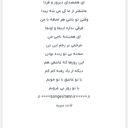
ای همصدای دیروز و فردا
عاشقتر از ما کی می شه پیدا
وقتی تو باشی هر لحظه با من
فرقی نداره اینجا و اونجا
ای همیشه ناجی من
مرحمی بر زخم این تن
سخته بی تو زنده بودن
این روزها که عاشقی هم
دیگه از یاد رفته کم کم
با تو عاشق با تو خوبم
با تو روز بی غروبم
♬=====songestann.ir====♬
لذت ببرید