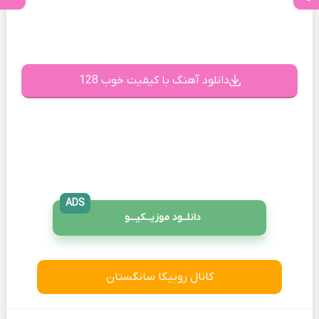
دانلود آهنگ با کیفیت خوب 128
ADS
دانلــود موزیــکیـــو
کانال روبیکا سانگستان