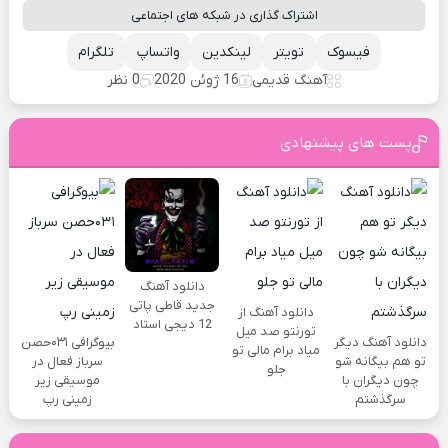
اشتراک گذاری در شبکه های اجتماعی
فیسوک
تویتر
لینکدین
واتساپ
تلگرام
آهنگ قدیمی
16 ژوئن 2020
0 نظر
پست های پیشنهادی
دانلود آهنگ
جدید قاطی پاتی
دانلود آهنگ از
12 دیجی استاد
تورنتو صد میل
دانلود آهنگ دیگر
بیوگرافی ۰۳۱حصن
میاد برام مالی تو
تو هم بیگانه شو
سرباز فعال در
جلو
چون دیگران با
موسیقی زیر
سرگذشتم
زمینی رپ