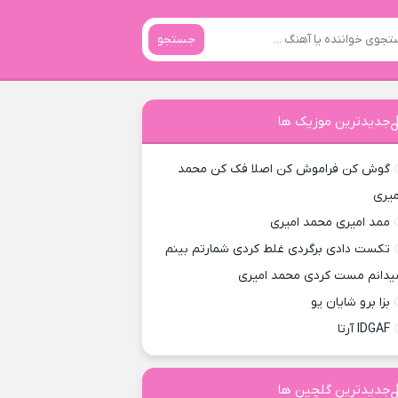
جستجو
جدیدترین موزیک ها
گوش کن فراموش کن اصلا فک کن محمد
میری
ممد امیری محمد امیری
تکست دادی برگردی غلط کردی شمارتم بینم
یدانم مست کردی محمد امیری
بزا برو شایان یو
IDGAF آرتا
جدیدترین گلچین ها