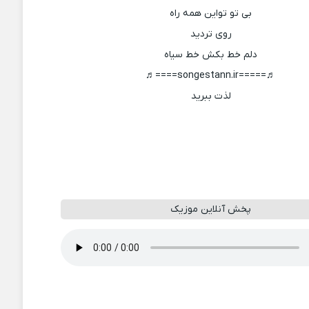
بی تو تواین همه راه
روی تردید
دلم خط بکش خط سیاه
♬=====songestann.ir====♬
لذت ببرید
پخش آنلاین موزیک