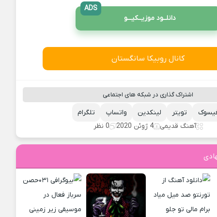
ADS
دانلــود موزیــکیـــو
کانال روبیکا سانگستان
اشتراک گذاری در شبکه های اجتماعی
یسوک
تویتر
لینکدین
واتساپ
تلگرام
آهنگ قدیمی
4 ژوئن 2020
0 نظر
ادی