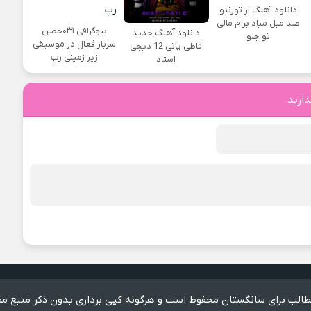
دانلود آهنگ از تورنتو
صد میل میاد برام مالی
بیوگرافی ۰۳۱حصن
دانلود آهنگ جدید
تو جلو
سرباز فعال در موسیقی
قاطی پاتی 12 دیجی
زیر زمینی رپ
استاد
ذارید
الب برای سانگستان محفوظ است و هرگونه کپی برداری بدون ذکر منبع مم