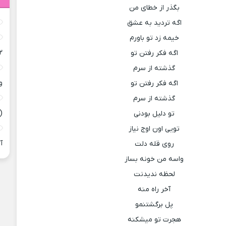
بگذر از خطای من
اگه تردید به عشق
خیمه زد تو باورم
۲
اگه فکر رفتن تو
گذشته از سرم
و
اگه فکر رفتن تو
گذشته از سرم
(
تو دلیل بودنی
تویی اون اوج نیاز
آ
روی قله دلت
واسه من خونه بساز
لحظه ندیدنت
آخر راه منه
پل برگشتنمو
هجرت تو میشکنه