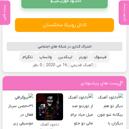
دانلــود موزیــکیـــو
پست بعدی
پست قبلی
کانال روبیکا سانگستان
اشتراک گذاری در شبکه های اجتماعی
فیسوک
تویتر
لینکدین
واتساپ
تلگرام
آهنگ قدیمی
16 می 2020
0 نظر
پست های پیشنهادی
دانلود آهنگ