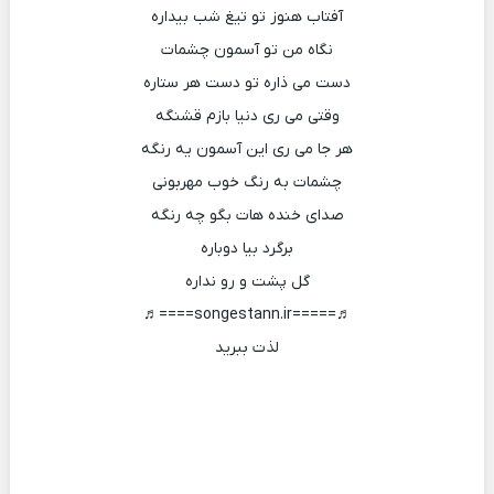
آفتاب هنوز تو تیغ شب بیداره
نگاه من تو آسمون چشمات
دست می ذاره تو دست هر ستاره
وقتی می ری دنیا بازم قشنگه
هر جا می ری این آسمون یه رنگه
چشمات به رنگ خوب مهربونی
صدای خنده هات بگو چه رنگه
برگرد بیا دوباره
گل پشت و رو نداره
♬=====songestann.ir====♬
لذت ببرید