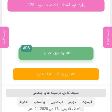
دانلود آهنگ با کیفیت خوب 128
پست بعدی
پست قبلی
ADS
دانلــود موزیــکیـــو
کانال روبیکا سانگستان
اشتراک گذاری در شبکه های اجتماعی
فیسوک
تویتر
لینکدین
واتساپ
تلگرام
آهنگ قدیمی
17 می 2020
0 نظر