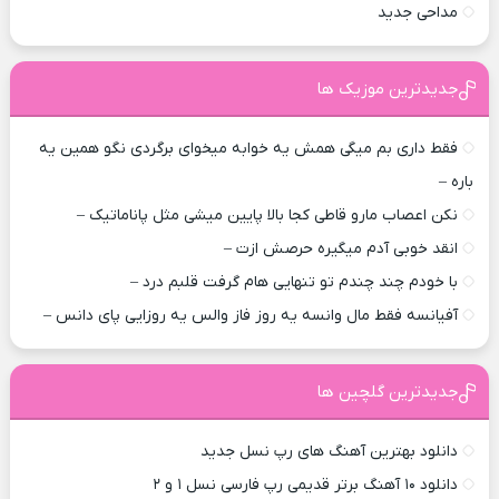
مداحی جدید
جدیدترین موزیک ها
فقط داری بم میگی همش یه خوابه میخوای برگردی نگو همین یه
باره –
نکن اعصاب مارو قاطی کجا بالا پایین میشی مثل پاناماتیک –
انقد خوبی آدم میگیره حرصش ازت –
با خودم چند چندم تو تنهایی هام گرفت قلبم درد –
آفیانسه فقط مال وانسه یه روز فاز والس یه روزایی پای دانس –
جدیدترین گلچین ها
دانلود بهترین آهنگ های رپ نسل جدید
دانلود ۱۰ آهنگ برتر قدیمی رپ فارسی نسل ۱ و ۲