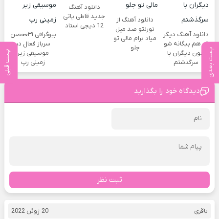
دانلود آهنگ
جدید قاطی پاتی
دانلود آهنگ از
12 دیجی استاد
تورنتو صد میل
دانلود آهنگ دیگر
بیوگرافی ۰۳۱حصن
میاد برام مالی تو
تو هم بیگانه شو
سرباز فعال در
جلو
پست بعدی
پست قبلی
چون دیگران با
موسیقی زیر
سرگذشتم
زمینی رپ
دیدگاه خود را بگذارید
ثبت نظر
باقری
20 ژوئن 2022