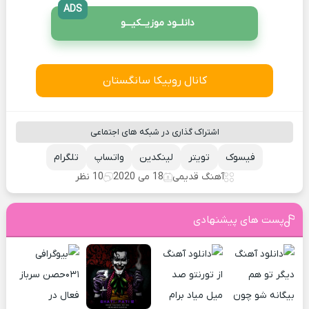
ADS
دانلــود موزیــکیـــو
کانال روبیکا سانگستان
اشتراک گذاری در شبکه های اجتماعی
فیسوک
تویتر
لینکدین
واتساپ
تلگرام
آهنگ قدیمی
18 می 2020
10 نظر
پست های پیشنهادی