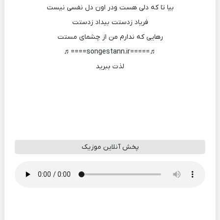
بیا تا که دلی هست ودر اون دل نفسی نیست
فریاد زدستت بیداد زدستت
رهایی که ندارم من از چشمای مستت
♬=====songestann.ir====♬
لذت ببرید
پخش آنلاین موزیک