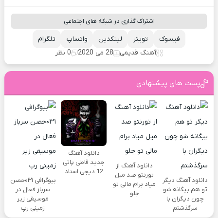
اشتراک گذاری در شبکه های اجتماعی
فیسوک
تویتر
لینکدین
واتساپ
تلگرام
آهنگ قدیمی
28 می 2020
0 نظر
پست های پیشنهادی
دانلود آهنگ
جدید قاطی پاتی
دانلود آهنگ از
12 دیجی استاد
تورنتو صد میل
دانلود آهنگ دیگر
بیوگرافی ۰۳۱حصن
میاد برام مالی تو
تو هم بیگانه شو
سرباز فعال در
جلو
چون دیگران با
موسیقی زیر
سرگذشتم
زمینی رپ