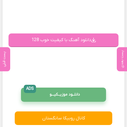
دانلود آهنگ با کیفیت خوب 128
پست بعدی
پست قبلی
ADS
دانلــود موزیــکیـــو
کانال روبیکا سانگستان