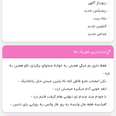
رپورتاژ آگهی
ریمیکس جدید
شاه بیت
گلچین جدید
مداحی جدید
جدیدترین موزیک ها
فقط داری بم میگی همش یه خوابه میخوای برگردی نگو همین یه
باره –
نکن اعصاب مارو قاطی کجا بالا پایین میشی مثل پاناماتیک –
انقد خوبی آدم میگیره حرصش ازت –
با خودم چند چندم تو تنهایی هام گرفت قلبم درد –
آفیانسه فقط مال وانسه یه روز فاز والس یه روزایی پای دانس –