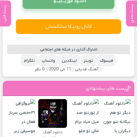
دانلــود موزیــکیـــو
پست بعدی
پست قبلی
کانال روبیکا سانگستان
اشتراک گذاری در شبکه های اجتماعی
فیسوک
تویتر
لینکدین
واتساپ
تلگرام
آهنگ قدیمی
11 می 2020
0 نظر
پست های پیشنهادی
دانلود آهنگ