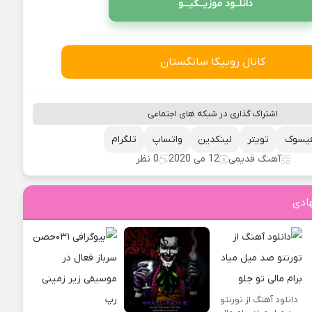
دانلــود موزیــکیـــو
کانال روبیکا سانگستان
اشتراک گذاری در شبکه های اجتماعی
یسوک
تویتر
لینکدین
واتساپ
تلگرام
آهنگ قدیمی
12 می 2020
0 نظر
ادی
دانلود آهنگ از تورنتو