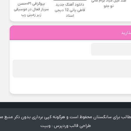
صد میل میاد برام مالی
بیوگرافی ۰۳۱حصن
دانلود آهنگ جدید
تو جلو
سرباز فعال در موسیقی
قاطی پاتی 12 دیجی
زیر زمینی رپ
استاد
ذارید
الب برای سانگستان محفوظ است و هرگونه کپی برداری بدون ذکر منبع مم
طراحی قالب وردپرس
:
وبیت