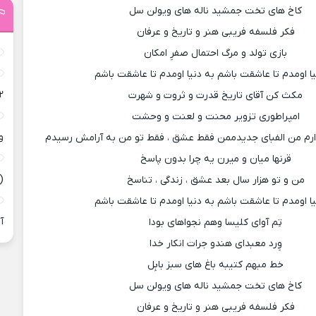
کاخ های تخت جمشید ناله های ویولن سل
فکر فلسفه فریبی هنر و تاریخ و عرفان
بازی تولد و مرگ احتمال صفرِ امکان
یا اومدم تا عاشقت باشم به دنیا اومدم تا عاشقت باشم
۲
مکث کن آقای تاریخ قدرت و ثروت و شهرت
امپراطوری تزویر محنت و لعنت و وحشت
و
ارم من الفبای جدیدممن فقط عشق ، فقط تو من به آرامش رسیدم
قرنها میان و میرن یه چرا بدون پاسخ
(
من و تو هزار سال بعد عشق ، زندگی ، تناسخ
یا اومدم تا عاشقت باشم به دنیا اومدم تا عاشقت باشم
آ
تِم آوای کلیسا وهم نجواهای بودا
وِرد معبدای هندو جرات انکار خدا
خط مبهم کتیبه باغ های سبز بابِل
کاخ های تخت جمشید ناله های ویولن سل
فکر فلسفه فریبی هنر و تاریخ و عرفان