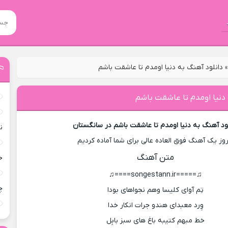
دانلود آهنگ به دنیا اومدم تا عاشقت باشم
 دنیا اومدم تا عاشقت باشم
ود آهنگ به دنیا اومدم تا عاشقت باشم در سانگستان
ن
روز یک آهنگ فوق العاده عالی برای شما آماده کردیم
متن آهنگ
خ
♫=====songestann.ir====♫
چ
تِم آوای کلیسا وهم نجواهای بودا
وِرد معبدای هندو جرات انکار خدا
خط مبهم کتیبه باغ های سبز بابِل