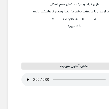
بازی تولد و مرگ احتمال صفرِ امکان
یا اومدم تا عاشقت باشم به دنیا اومدم تا عاشقت باشم
♬=====songestann.ir====♬
لذت ببرید
پخش آنلاین موزیک