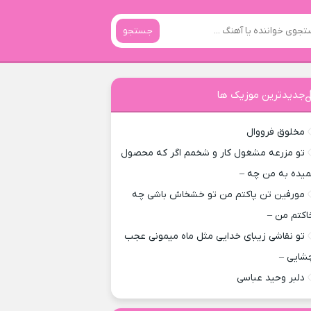
جستجو
جدیدترین موزیک ها
مخلوق فرووال
تو مزرعه مشغول کار و شخمم اگر که محصول
میده به من چه –
مورفین تن پاکتم من تو خشخاش باشی چه
اکتم من –
تو نقاشی زیبای خدایی مثل ماه میمونی عجب
شایی –
دلبر وحید عباسی