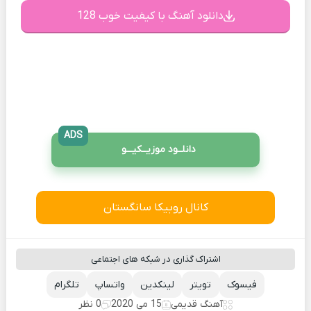
دانلود آهنگ با کیفیت خوب 128
ADS
دانلــود موزیــکیـــو
کانال روبیکا سانگستان
اشتراک گذاری در شبکه های اجتماعی
فیسوک
تویتر
لینکدین
واتساپ
تلگرام
آهنگ قدیمی
15 می 2020
0 نظر