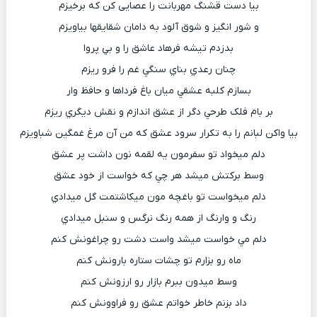
بيا دست قشنگ مهربانت را عصايی کن که برخيزم
و شور انگيز و شوق آلود به دامان شقايقها بياويزم
بدزدم تيشه فرهاد عاشق را و بي پروا
چنان رعدي بناي سنگي غم را فرو ريزم
بسازم کلبه عشقي ميان باغ فرداها و حافظ وار
بر بام فلک طرحي دگر از عشق اندازم و نقش ديگري ريزم
بيا واکن لبانم را به تکرار سرود عشق که من آن مرغ غمگين شباويزم
دلم ميخواد تو سفرمون يه لقمه نون داشت پر عشق
وسط برکتش ميشد هر چي که خواست از خود عشق
دلم ميخواست تو باغچه مون ميکاشتمت گل ميدادي
رنگ و وارنگ از همه رنگ نرگس و سنبل ميدادي
دلم مي خواست ميشد واست دشت رو چراغونش کنم
ماه رو بزارم تو چشات ستاره بارونش کنم
وسط ميدون ببرم بازار رو ارزونش کنم
داد بزنم خاطر خواتم عشق رو فراوونش کنم