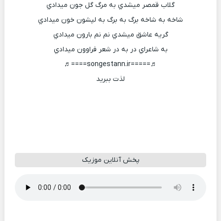
گلاب قمصر ميشدي به مرگ گل جون ميدادي
شاخه به شاخه برگ به برگ به لپشون خون ميدادي
گريه عاشق ميشدي نم نم بارون ميدادي
به شاعراي در به در شعر فراوون ميدادي
♬=====songestann.ir====♬
لذت ببرید
پخش آنلاین موزیک