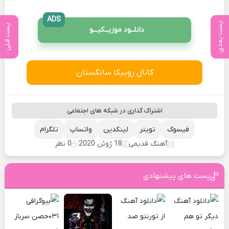
ADS
پست بعدی
پست قبلی
دانلــود موزیــکیـــو
کانال روبیکا سانگستان
اشتراک گذاری در شبکه های اجتماعی
فیسوک
تویتر
لینکدین
واتساپ
تلگرام
آهنگ قدیمی
18 ژوئن 2020
0 نظر
پست های پیشنهادی