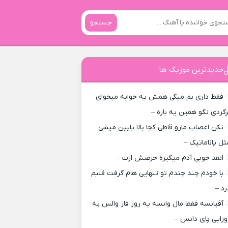
جستجو
جدیدترین موزیک ها
فقط داری بم میگی همش یه خوابه میخوای
رگردی نگو همین یه باره –
نکن اعصاب مارو قاطی کجا بالا پایین میشی
ثل پاناماتیک –
انقد خوبی آدم میگیره حرصش ازت –
با خودم چند چندم تو تنهایی هام گرفت قلبم
رد –
آفیانسه فقط مال وانسه یه روز فاز والس یه
وزایی پای دانس –