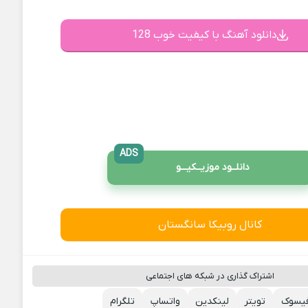
دانلود آهنگ با کیفیت خوب 128
ADS
دانلــود موزیــکیـــو
کانال روبیکا سانگستان
اشتراک گذاری در شبکه های اجتماعی
یسوک
تویتر
لینکدین
واتساپ
تلگرام