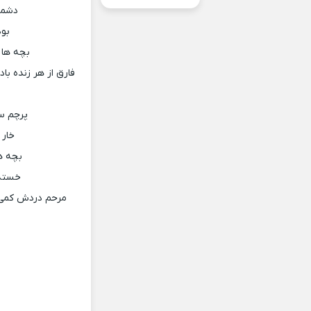
دشمن 
بود
بچه ها 
فارق از هر زنده با
پرچم س
خار 
بچه ه
خسته 
مرحم دردش کمی آ