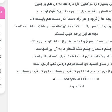
بسیار دارد در کمین داغ دارد هم به دل هم بر جبین
ه نامش از قدیم ایران زمین یادگار پاک قوم آریاست
بچه ها از گروه و هر نژاد دست اندر دست هم بایست داد
د و مرده باد سر براه مملکت باید نهادمام میهن عاشق صلح و صفاست
بچه ها این پرچم خیلی قشنگ
۲
بز و سفید و سرخ رنگ هم نشان از صلح دارد هم ز جنگ
چشم دشمنان چشم تنگ افتخار ما به آن بی انتهاست
و
ا این خانه اجدادی است گشته ویران تشنه آبادی است
از شلاق استبدادی است مرحم دردش کمی آزادی است
(
زادی است بچه ها این کار فردای شماست این کار فردای شماست
♬=====songestann.ir====♬
آ
لذت ببرید