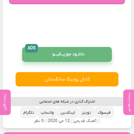
ADS
دانلــود موزیــکیـــو
کانال روبیکا سانگستان
پست بعدی
پست قبلی
اشتراک گذاری در شبکه های اجتماعی
فیسوک
تویتر
لینکدین
واتساپ
تلگرام
آهنگ قدیمی
12 می 2020
0 نظر