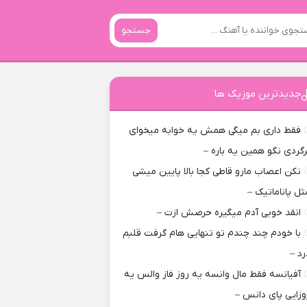
جستجو
جدیدترین موزیک ها
فقط داری بم میگی همش یه خوابه میخوای
رگردی نگو همین یه باره –
نکن اعصاب مارو قاطی کجا بالا پایین میشی
ثل پاناماتیک –
انقد خوبی آدم میگیره حرصش ازت –
با خودم چند چندم تو تنهایی هام گرفت قلبم
رد –
آفیانسه فقط مال وانسه یه روز فاز والس یه
وزایی پای دانس –