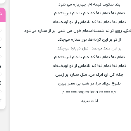
بند سکوت کهنه ام، چهارپاره می شود
تمام نه! تمام نه! که جام ناتمام لبریخته‌ام
تمام نه! تمام نه! که ناتمامی از تو آویخته‌ام
انگی، روی ترانه شسته‌امتمام خون من شبی، پر از ستاره می‌شود
از تو بر این ترانه‌ها، نور ستاره می‌چکد
۲
بر این بلند بی‌صدا، غزل دوباره می‌چکد
تمام نه! تمام نه! که جام ناتمام لبریخته‌ام
و
تمام نه! تمام نه! که ناتمامی از تو آویخته‌ام
چکه کن ای ابرک من، مثل ستاره بر زمین
(
طلوع میلاد مرا، در شب بی سحر ببین
♬=====songestann.ir====♬
آ
لذت ببرید