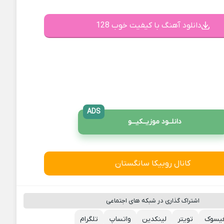
دانلود آهنگ با کیفیت خوب 128
ADS
دانلــود موزیــکیـــو
کانال روبیکا سانگستان
اشتراک گذاری در شبکه های اجتماعی
یسوک
تویتر
لینکدین
واتساپ
تلگرام