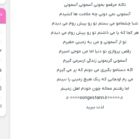
تاکه حرفمو بخونی آسمونی آسمونی
آسمونی نمی دونی چه ملامت ها کشیدم
شبا چشمامو می بستم تو رو پیش روم می دیدم
هر کجا که پا می ذاشتم تو رو پیش روم می دیدم
تو از آسمونی و من یه زمینی حقیرم
۲
رقص پروازی تو دنیا اما من موجی اسیرم
آسمونی گربمونی زندگی ازسرمی گیرم
و
اگه دستامو بگیری می دونم که پر می گیرم
می رم اونجایی که رنگ هیچ زمینی را نبینم
(
اما رفتنم محاله چون خودم اهل زمینم
♬=====songestann.ir====♬
آ
لذت ببرید