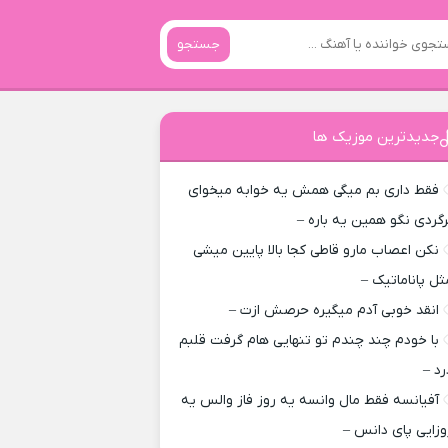
جستجو
جدیدترین موزیک ها
فقط داری بم میگی همش یه خوابه میخوای
رگردی نگو همین یه باره –
نکن اعصاب مارو قاطی کجا بالا پایین میشی
ثل پاناماتیک –
انقد خوبی آدم میگیره حرصش ازت –
با خودم چند چندم تو تنهایی هام گرفت قلبم
رد –
آفیانسه فقط مال وانسه یه روز فاز والس یه
وزایی پای دانس –