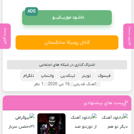
ADS
دانلــود موزیــکیـــو
پست بعدی
پست قبلی
کانال روبیکا سانگستان
اشتراک گذاری در شبکه های اجتماعی
فیسوک
تویتر
لینکدین
واتساپ
تلگرام
آهنگ قدیمی
16 می 2020
1 نظر
پست های پیشنهادی