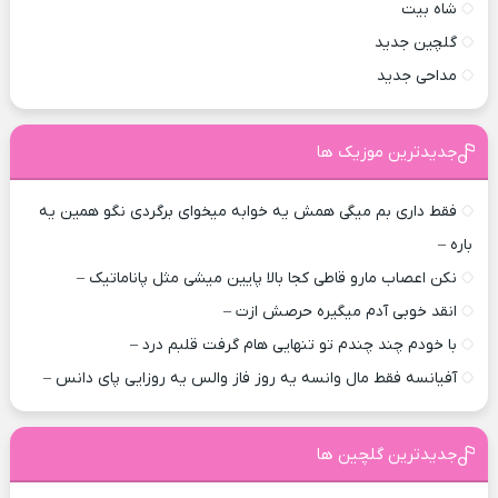
شاه بیت
گلچین جدید
مداحی جدید
جدیدترین موزیک ها
فقط داری بم میگی همش یه خوابه میخوای برگردی نگو همین یه
باره –
نکن اعصاب مارو قاطی کجا بالا پایین میشی مثل پاناماتیک –
انقد خوبی آدم میگیره حرصش ازت –
با خودم چند چندم تو تنهایی هام گرفت قلبم درد –
آفیانسه فقط مال وانسه یه روز فاز والس یه روزایی پای دانس –
جدیدترین گلچین ها