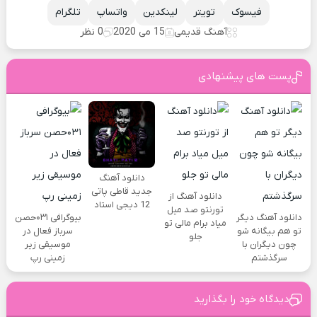
فیسوک
تویتر
لینکدین
واتساپ
تلگرام
آهنگ قدیمی
15 می 2020
0 نظر
پست های پیشنهادی
دانلود آهنگ
جدید قاطی پاتی
دانلود آهنگ از
12 دیجی استاد
تورنتو صد میل
دانلود آهنگ دیگر
بیوگرافی ۰۳۱حصن
میاد برام مالی تو
تو هم بیگانه شو
سرباز فعال در
جلو
چون دیگران با
موسیقی زیر
سرگذشتم
زمینی رپ
دیدگاه خود را بگذارید