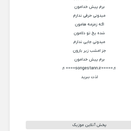
برم پیش خدامون
میدونی حرفی ندارم
اگه زمزمه هامون
شده یخ تو دلامون
میدونی جایی ندارم
جز امشب زیر بارون
برم پیش خدامون
♬=====songestann.ir====♬
لذت ببرید
پخش آنلاین موزیک