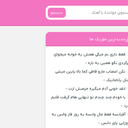
جستجو
جدیدترین موزیک ها
فقط داری بم میگی همش یه خوابه میخوای
رگردی نگو همین یه باره –
نکن اعصاب مارو قاطی کجا بالا پایین میشی
ثل پاناماتیک –
انقد خوبی آدم میگیره حرصش ازت –
با خودم چند چندم تو تنهایی هام گرفت قلبم
رد –
آفیانسه فقط مال وانسه یه روز فاز والس یه
وزایی پای دانس –