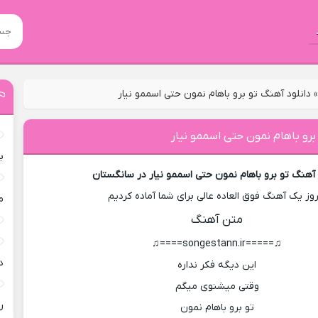
دانلود آهنگ تو برو باهام نمون حتی اسممو نیار
برو باهام نمون حتی اسممو نیار
ب
 آهنگ تو برو باهام نمون حتی اسممو نیار در سانگستان
روز یک آهنگ فوق العاده عالی برای شما آماده کردیم
م
متن آهنگ
♫=====songestann.ir====♫
د
این دیگه فکر نداره
وقتی میشنوی میگم
ر
تو برو باهام نمون