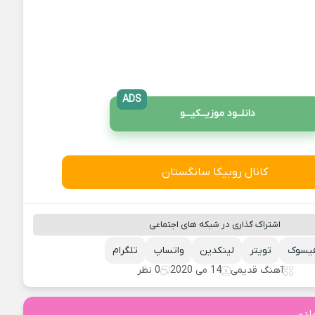
ADS
دانلــود موزیــکیـــو
کانال روبیکا سانگستان
اشتراک گذاری در شبکه های اجتماعی
یسوک
تویتر
لینکدین
واتساپ
تلگرام
آهنگ قدیمی
14 می 2020
0 نظر
ادی