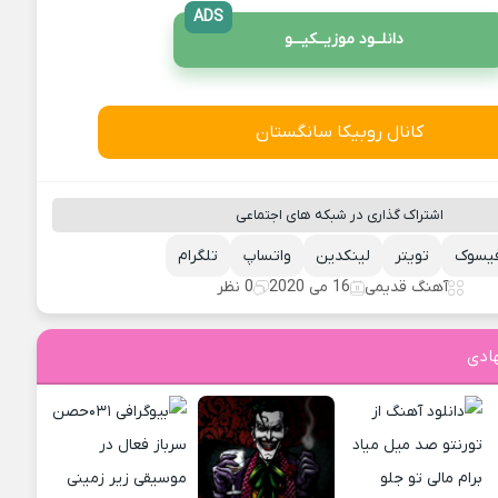
ADS
دانلــود موزیــکیـــو
کانال روبیکا سانگستان
اشتراک گذاری در شبکه های اجتماعی
یسوک
تویتر
لینکدین
واتساپ
تلگرام
آهنگ قدیمی
16 می 2020
0 نظر
ادی