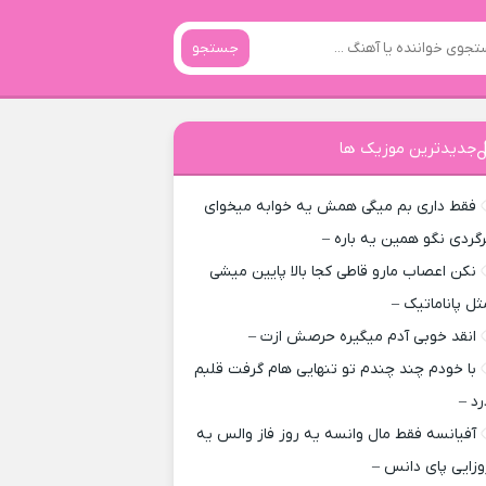
جستجو
جدیدترین موزیک ها
فقط داری بم میگی همش یه خوابه میخوای
رگردی نگو همین یه باره –
نکن اعصاب مارو قاطی کجا بالا پایین میشی
ثل پاناماتیک –
انقد خوبی آدم میگیره حرصش ازت –
با خودم چند چندم تو تنهایی هام گرفت قلبم
رد –
آفیانسه فقط مال وانسه یه روز فاز والس یه
وزایی پای دانس –