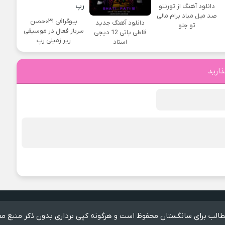
دانلود آهنگ از تورنتو
صد میل میاد برام مالی
بیوگرافی ۰۳۱حصن
دانلود آهنگ جدید
تو جلو
سرباز فعال در موسیقی
قاطی پاتی 12 دیجی
زیر زمینی رپ
استاد
ذارید
الب برای سانگستان محفوظ است و هرگونه کپی برداری بدون ذکر منبع مم