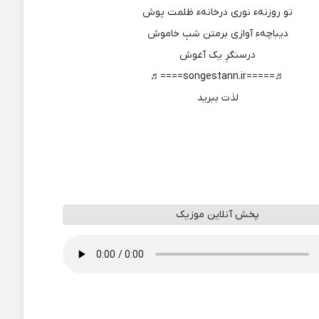
تو روزنهء نوری درخانهء ظلمت پوش
دیباچهء آوازی برمتن شبِ خاموش
درسنگرِ یک آغوش
♬=====songestann.ir====♬
لذت ببرید
پخش آنلاین موزیک