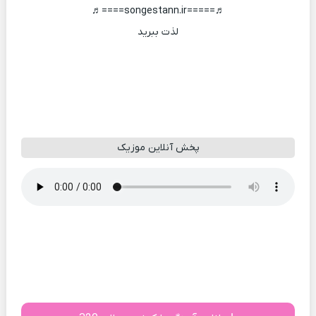
♬=====songestann.ir====♬
لذت ببرید
پخش آنلاین موزیک