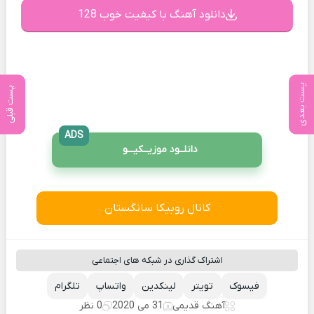
دانلود آهنگ با کیفیت خوب 128
پست بعدی
پست قبلی
ADS
دانلــود موزیــکیـــو
کانال روبیکا سانگستان
اشتراک گذاری در شبکه های اجتماعی
فیسوک
تویتر
لینکدین
واتساپ
تلگرام
آهنگ قدیمی
31 می 2020
0 نظر