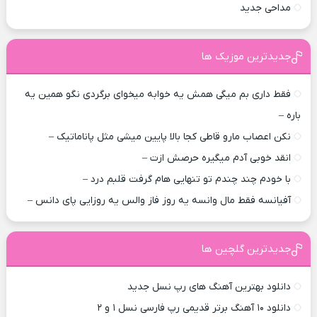
مداحی جدید
جدیدترین موزیک ها
فقط داری بم میگی همش یه خوابه میخوای برگردی نگو همین یه
باره –
نکن اعصاب مارو قاطی کجا بالا پایین میشی مثل پاناماتیک –
انقد خوبی آدم میگیره حرصش ازت –
با خودم چند چندم تو تنهایی هام گرفت قلبم درد –
آفیانسه فقط مال وانسه یه روز فاز والس یه روزایی پای دانس –
جدیدترین گلچین ها
دانلود بهترین آهنگ های رپ نسل جدید
دانلود ۱۰ آهنگ برتر قدیمی رپ فارسی نسل ۱ و ۲