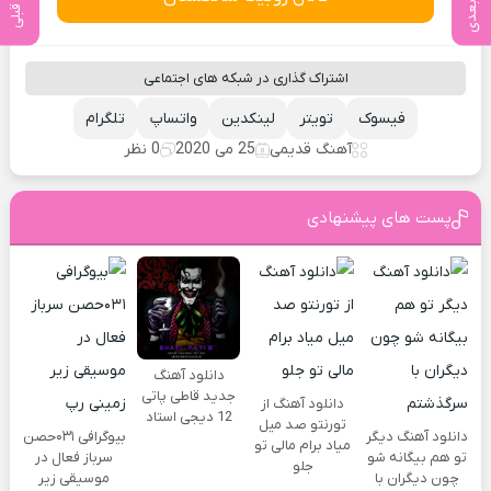
اشتراک گذاری در شبکه های اجتماعی
فیسوک
تویتر
لینکدین
واتساپ
تلگرام
آهنگ قدیمی
25 می 2020
0 نظر
پست های پیشنهادی
دانلود آهنگ
جدید قاطی پاتی
دانلود آهنگ از
12 دیجی استاد
تورنتو صد میل
دانلود آهنگ دیگر
بیوگرافی ۰۳۱حصن
میاد برام مالی تو
تو هم بیگانه شو
سرباز فعال در
جلو
چون دیگران با
موسیقی زیر