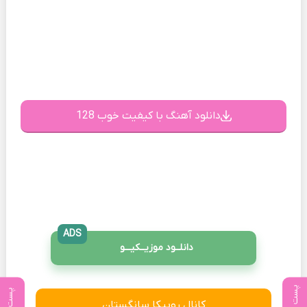
دانلود آهنگ با کیفیت خوب 128
ADS
دانلــود موزیــکیـــو
پست بعدی
پست قبلی
کانال روبیکا سانگستان