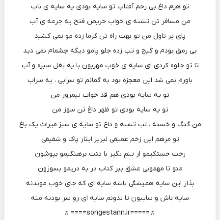
تو هرم داغ بی رحم آفتاب تو سایه بودی یه سایه ی ناب
من مسافر تن تشنه ی خواب حریص فتح یه جرعه ی آب
پای پر تاول من تو بهت راه تن گرما زده مو نمی کشید
بی رمق بودم و گیج و تب زده جلو پامو دیگه چشمام نمی دید
تا تو جلوه کردی ای سایه ی خوب مهربون با یه بغل سبزه و آب
باورم نمی شد این معجزه بود به گمانم تو سرابی ، یه سراب
تو یه سایه بودی هم قد خواب نیمروز من
تو یه سایه بودی تو ظهر داغ تن سوز من
من گنگ و خسته ، لب تشنه و داغ تو سایه ی سبز میراث یک باغ
تو مرهم این زخم عمیقی لبریز ایثار پاک و شفیقی
رخت خستگیمو از تنم بگیر با تنت برهنگیمو بپوشون
منو تا مهمونی عشق ببر کتاب در به دریمو بسوزون
بذار این سایه همیشگی باشه سایه ای که جای خوب موندنه
سایه باش و سایبون تا بدونم سایه ای رو سر بودنه منه
♬=====songestann.ir====♬