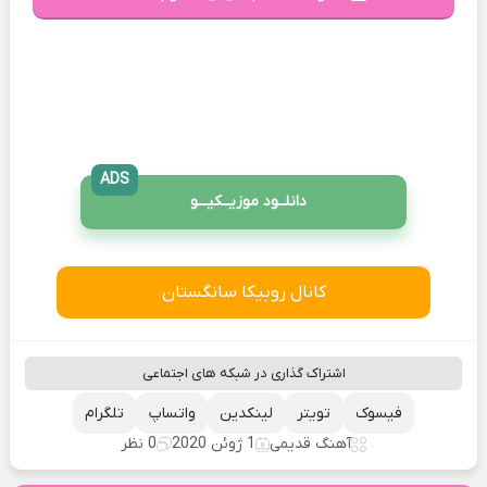
ADS
دانلــود موزیــکیـــو
کانال روبیکا سانگستان
اشتراک گذاری در شبکه های اجتماعی
فیسوک
تویتر
لینکدین
واتساپ
تلگرام
آهنگ قدیمی
1 ژوئن 2020
0 نظر