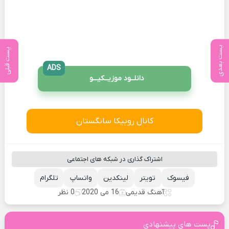
پست بعدی
پست قبلی
ADS
دانلــود موزیــکیـــو
کانال روبیکا سانگستان
اشتراک گذاری در شبکه های اجتماعی
فیسوک
تویتر
لینکدین
واتساپ
تلگرام
آهنگ قدیمی
16 می 2020
0 نظر
پست های پیشنهادی