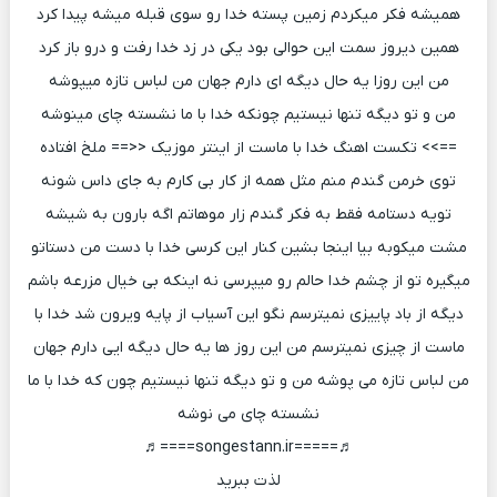
همیشه فکر میکردم زمین پسته خدا رو سوی قبله میشه پیدا کرد
همین دیروز سمت این حوالی بود یکی در زد خدا رفت و درو باز کرد
من این روزا یه حال دیگه ای دارم جهان من لباس تازه میپوشه
من و تو دیگه تنها نیستیم چونکه خدا با ما نشسته چای مینوشه
==>> تکست اهنگ خدا با ماست از اینتر موزیک <<== ملخ افتاده
توی خرمن گندم منم مثل همه از کار بی کارم به جای داس شونه
تویه دستامه فقط به فکر گندم زار موهاتم اگه بارون به شیشه
مشت میکوبه بیا اینجا بشین کنار این کرسی خدا با دست من دستاتو
میگیره تو از چشم خدا حالم رو میپرسی نه اینکه بی خیال مزرعه باشم
دیگه از باد پاییزی نمیترسم نگو این آسیاب از پایه ویرون شد خدا با
ماست از چیزی نمیترسم من این روز ها یه حال دیگه ایی دارم جهان
من لباس تازه می پوشه من و تو دیگه تنها نیستیم چون که خدا با ما
نشسته چای می نوشه
♬=====songestann.ir====♬
لذت ببرید