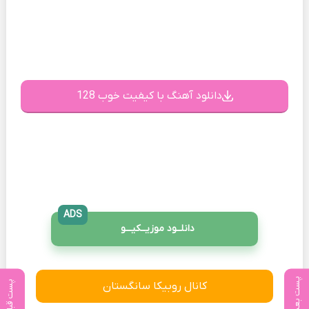
دانلود آهنگ با کیفیت خوب 128
ADS
دانلــود موزیــکیـــو
پست بعدی
پست قبلی
کانال روبیکا سانگستان