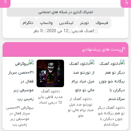
اشتراک گذاری در شبکه های اجتماعی
فیسوک
تویتر
لینکدین
واتساپ
تلگرام
آهنگ قدیمی
12 می 2020
0 نظر
پست های پیشنهادی
دانلود آهنگ
جدید قاطی پاتی
دانلود آهنگ از
12 دیجی استاد
تورنتو صد میل
دانلود آهنگ دیگر
بیوگرافی ۰۳۱حصن
میاد برام مالی تو
تو هم بیگانه شو
سرباز فعال در
جلو
چون دیگران با
موسیقی زیر
سرگذشتم
زمینی رپ