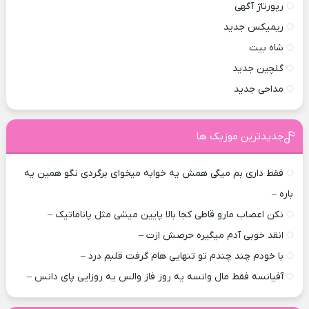
رپورتاژ آگهی
ریمیکس جدید
شاه بیت
گلچین جدید
مداحی جدید
جدیدترین موزیک ها
فقط داری بم میگی همش یه خوابه میخوای برگردی نگو همین یه
باره –
نکن اعصاب مارو قاطی کجا بالا پایین میشی مثل پاناماتیک –
انقد خوبی آدم میگیره حرصش ازت –
با خودم چند چندم تو تنهایی هام گرفت قلبم درد –
آفیانسه فقط مال وانسه یه روز فاز والس یه روزایی پای دانس –