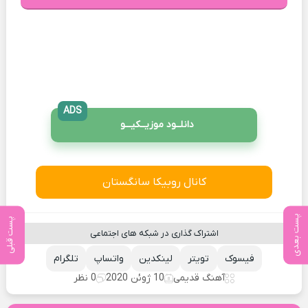
ADS
دانلــود موزیــکیـــو
کانال روبیکا سانگستان
پست بعدی
پست قبلی
اشتراک گذاری در شبکه های اجتماعی
فیسوک
تویتر
لینکدین
واتساپ
تلگرام
آهنگ قدیمی
10 ژوئن 2020
0 نظر