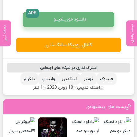
ADS
دانلــود موزیــکیـــو
پست بعدی
پست قبلی
کانال روبیکا سانگستان
اشتراک گذاری در شبکه های اجتماعی
فیسوک
تویتر
لینکدین
واتساپ
تلگرام
آهنگ قدیمی
18 ژوئن 2020
1 نظر
پست های پیشنهادی