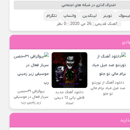
اشتراک گذاری در شبکه های اجتماعی
یسوک
تویتر
لینکدین
واتساپ
تلگرام
آهنگ قدیمی
26 می 2020
0 نظر
ادی
دانلود آهنگ از تورنتو
صد میل میاد برام مالی
بیوگرافی ۰۳۱حصن
دانلود آهنگ جدید
تو جلو
سرباز فعال در موسیقی
قاطی پاتی 12 دیجی
زیر زمینی رپ
استاد
ذارید