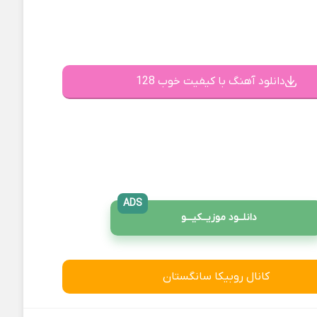
دانلود آهنگ با کیفیت خوب 128
ADS
دانلــود موزیــکیـــو
کانال روبیکا سانگستان