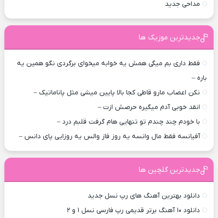
مداحی جدید
جدیدترین موزیک ها
فقط داری بم میگی همش یه خوابه میخوای برگردی نگو همین یه
باره –
نکن اعصاب مارو قاطی کجا بالا پایین میشی مثل پاناماتیک –
انقد خوبی آدم میگیره حرصش ازت –
با خودم چند چندم تو تنهایی هام گرفت قلبم درد –
آفیانسه فقط مال وانسه یه روز فاز والس یه روزایی پای دانس –
جدیدترین گلچین ها
دانلود بهترین آهنگ های رپ نسل جدید
دانلود ۱۰ آهنگ برتر قدیمی رپ فارسی نسل ۱ و ۲