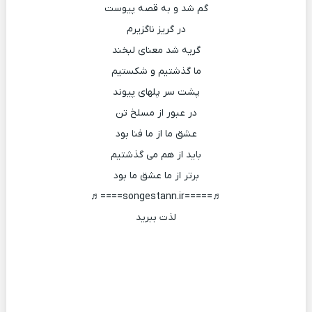
گم شد و به قصه پیوست
در گریز ناگزیرم
گریه شد معنای لبخند
ما گذشتیم و شکستیم
پشت سر پلهای پیوند
در عبور از مسلخ تن
عشق ما از ما فنا بود
باید از هم می گذشتیم
برتر از ما عشق ما بود
♬=====songestann.ir====♬
لذت ببرید