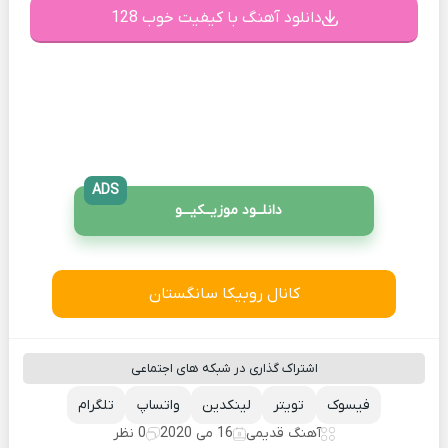
دانلود آهنگ با کیفیت خوب 128
ADS
دانلــود موزیــکیـــو
کانال روبیکا سانگستان
اشتراک گذاری در شبکه های اجتماعی
فیسوک
تویتر
لینکدین
واتساپ
تلگرام
آهنگ قدیمی
16 می 2020
0 نظر