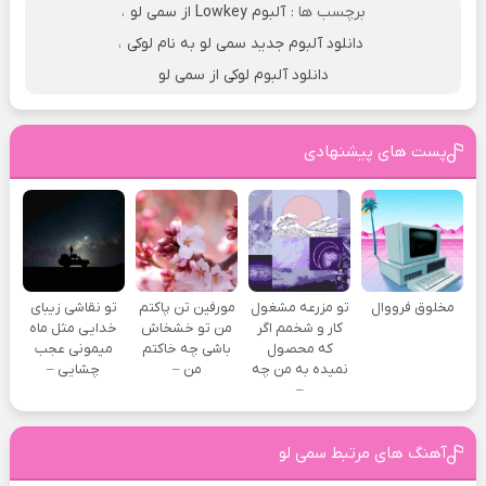
برچسب ها :
آلبوم Lowkey از سمی لو
،
دانلود آلبوم جدید سمی لو به نام لوکی
،
دانلود آلبوم لوکی از سمی لو
پست های پیشنهادی
مخلوق فرووال
تو مزرعه مشغول
مورفین تن پاکتم
تو نقاشی زیبای
کار و شخمم اگر
من تو خشخاش
خدایی مثل ماه
که محصول
باشی چه خاکتم
میمونی عجب
نمیده به من چه
من –
چشایی –
–
آهنگ های مرتبط سمی لو