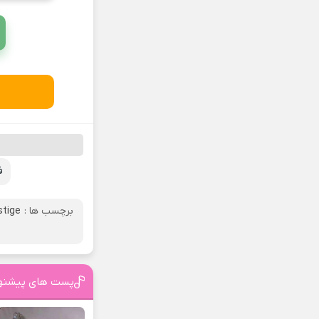
ف
برچسب ها :
stige
پست های پیشنه