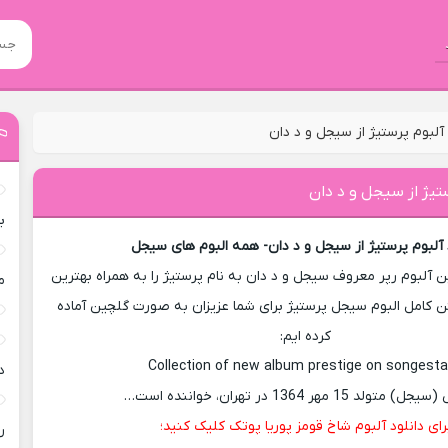
 آلبوم پرستیژ از سیجل و د دان
ستیژ از سیجل و د دان
ب
 آلبوم پرستیژ از سیجل و د دان- همه البوم های سیجل
 آلبوم رپر معروف سیجل و د دان به نام پرستیژ را به همراه بهترین
م
ن کامل البوم سیجل پرستیژ برای شما عزیزان به صورت گلچین آماده
کرده ایم:
Collection of new album prestige on songest
د
لد 15 مهر 1364 در تهران، خواننده است…
رای دانلود آلبوم شاخ قومز پوریا پوتک کلیک کنید؛
ر