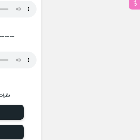
______
نظرات 