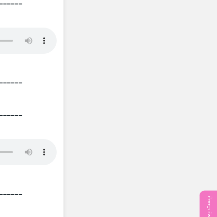
______
______
______
______
پست بعدی