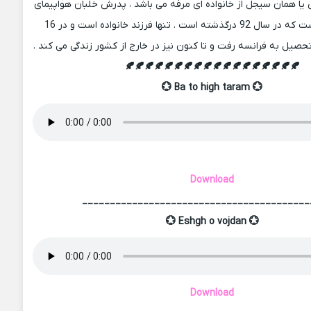
یا همان سیجل از خانواده ای مرفه می باشد ، پدرش خلبان هواپیمای
مسافربری بوده است که در سال 92 درگذشته است . تنها فرزند خانواده است و در 16
تحصیل به فرانسه رفت و تا کنون نیز در خارج از کشور زندگی می کند .
🍂🍂🍂🍂🍂🍂🍂🍂🍂🍂🍂🍂🍂🍂🍂🍂🍂🍂
💮 Ba to high taram 💮
Download
_________________________________________
💮 Eshgh o vojdan 💮
Download