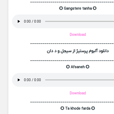
_________________________________________
💮 Gangstere tanha 💮
Download
_________________________________________
دانلود آلبوم پرستیژ از سیجل و د دان
_________________________________________
💮 Afsaneh 💮
Download
_________________________________________
💮 Ta khode farda 💮