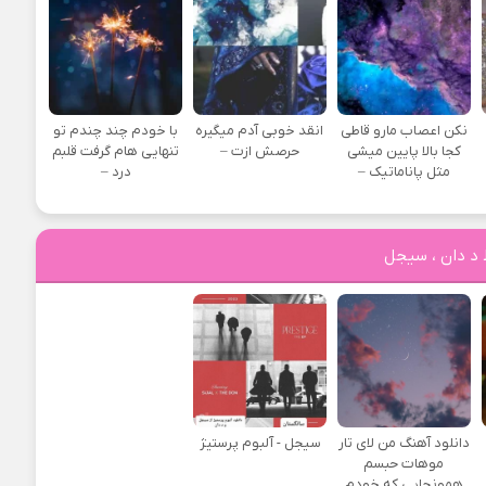
نکن اعصاب مارو قاطی
انقد خوبی آدم میگیره
با خودم چند چندم تو
کجا بالا پایین میشی
حرصش ازت –
تنهایی هام گرفت قلبم
مثل پاناماتیک –
درد –
د دان ، سیجل
دانلود آهنگ من لای تار
سیجل - آلبوم پرستیژ
موهات حبسم
همونجایی که خودم