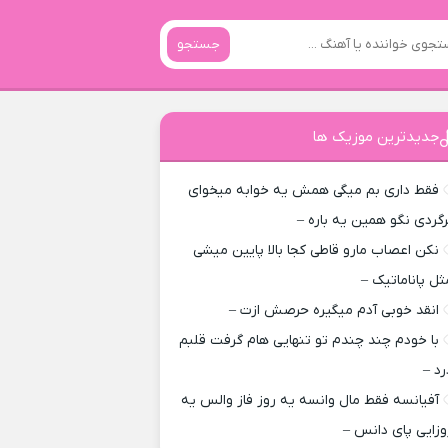
جستجو
جدیدترین موزیک ها
فقط داری بم میگی همش یه خوابه میخوای
رگردی نگو همین یه باره –
نکن اعصاب مارو قاطی کجا بالا پایین میشی
ثل پاناماتیک –
انقد خوبی آدم میگیره حرصش ازت –
با خودم چند چندم تو تنهایی هام گرفت قلبم
رد –
آفیانسه فقط مال وانسه یه روز فاز والس یه
وزایی پای دانس –