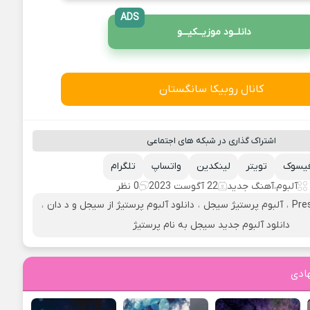
ADS
دانلــود موزیــکیـــو
کانال روبیکا سانگستان
اشتراک گذاری در شبکه های اجتماعی
یسوک
تویتر
لینکدین
واتساپ
تلگرام
آلبوم
،
آهنگ جدید
22 آگوست 2023
0 نظر
Pre
،
آلبوم پرستیژ سیجل
،
دانلود آلبوم پرستیژ از سیجل و د دان
،
دانلود آلبوم جدید سیجل به نام پرستیژ
ادی