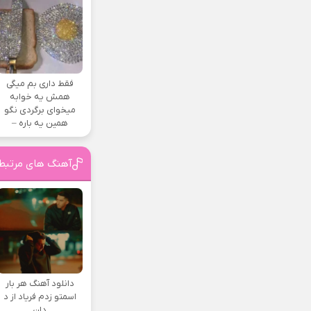
فقط داری بم میگی
همش یه خوابه
میخوای برگردی نگو
همین یه باره –
آهنگ های مرتبط 
دانلود آهنگ هر بار
اسمتو زدم فریاد از د
دان