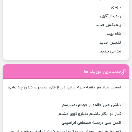
بزودی
رپورتاژ آگهی
ریمیکس جدید
شاه بیت
گلچین جدید
مداحی جدید
جدیدترین موزیک ها
اسمت میاد هر دفعه میرم تراپی دروغ‌ های مسخرت شدن چه عادی
–
نباشی حتی حالمو از خودم نمیپرسم –
کنار تو انگار داشتم دنیارو توی مشتم –
اکس منی درسته مصطفی ابراهیمی
تسبیح شی من مهرم برات بگی نذری میخوام قابلمه میشم برات –