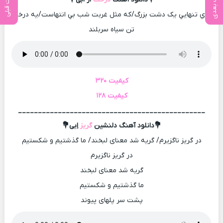
پست بعدی
پست قبلی
توي تنهايي يک دشت بزرگ/که مثل غربت شب بي انتهاست/يه درخت
تن سياه سربلند
کیفیت ۳۲۰
کیفیت ۱۲۸
_______________________________________________
💐دانلود آهنگ دلنشین
گریز
اِبی💐
در گریز ناگزیرم/ گریه شد معنای لبخند/ ما گذشتیم و شکستیم
در گریز ناگزیرم
گریه شد معنای لبخند
ما گذشتیم و شکستیم
پشت سر پلهای پیوند